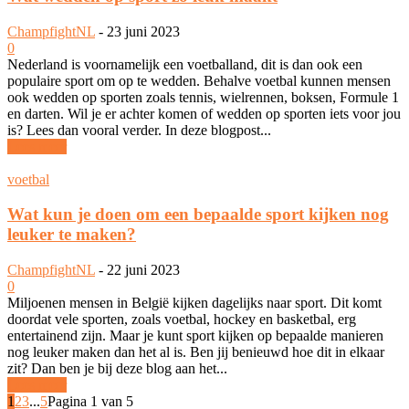
ChampfightNL
-
23 juni 2023
0
Nederland is voornamelijk een voetballand, dit is dan ook een
populaire sport om op te wedden. Behalve voetbal kunnen mensen
ook wedden op sporten zoals tennis, wielrennen, boksen, Formule 1
en darten. Wil je er achter komen of wedden op sporten iets voor jou
is? Lees dan vooral verder. In deze blogpost...
Lees meer
voetbal
Wat kun je doen om een bepaalde sport kijken nog
leuker te maken?
ChampfightNL
-
22 juni 2023
0
Miljoenen mensen in België kijken dagelijks naar sport. Dit komt
doordat vele sporten, zoals voetbal, hockey en basketbal, erg
entertainend zijn. Maar je kunt sport kijken op bepaalde manieren
nog leuker maken dan het al is. Ben jij benieuwd hoe dit in elkaar
zit? Dan ben je bij deze blog aan het...
Lees meer
1
2
3
...
5
Pagina 1 van 5