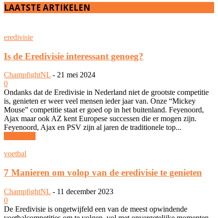
LAATSTE ARTIKELEN
eredivisie
Is de Eredivisie interessant genoeg?
ChampfightNL
-
21 mei 2024
0
Ondanks dat de Eredivisie in Nederland niet de grootste competitie
is, genieten er weer veel mensen ieder jaar van. Onze “Mickey
Mouse” competitie staat er goed op in het buitenland. Feyenoord,
Ajax maar ook AZ kent Europese successen die er mogen zijn.
Feyenoord, Ajax en PSV zijn al jaren de traditionele top...
Lees meer
voetbal
7 Manieren om volop van de eredivisie te genieten
ChampfightNL
-
11 december 2023
0
De Eredivisie is ongetwijfeld een van de meest opwindende
voetbalcompetities om te volgen, vol met onvergetelijke momenten,