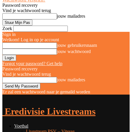
Password recovery
Vind je wachtwoord terug
jouw mailadres
Zoek
Sign in
Welkom! Log in op je account
jouw gebruikersnaam
jouw wachtwoord
Forgot your password? Get help
Password recovery
Vind je wachtwoord terug
jouw mailadres
Er zal een wachtwoord naar je gemaild worden
Eredivisie Livestreams
Voetbal
Livestream PSV – Vitesse