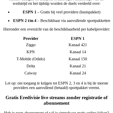
wedstrijd en het tijdstip worden de duels verdeeld over:
ESPN 1
– Gratis bij veel providers (basispakket)
ESPN 2 t/m 4
– Beschikbaar via aanvullende sportpakketten
Hieronder een overzicht van de beschikbaarheid per kabelprovider:
Provider
ESPN 1
Ziggo
Kanaal 421
KPN
Kanaal 14
T-Mobile (Odido)
Kanaal 150
Delta
Kanaal 21
Caiway
Kanaal 24
Let op: om toegang te krijgen tot ESPN 2, 3 en 4 is bij de meeste
providers een aanvullend (betaald) sportpakket vereist.
Gratis Eredivisie live streams zonder registratie of
abonnement
Heb je geen abonnement of wil je simpelweg gratis online kijken?