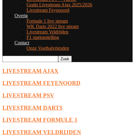
Gratis Livestream Ajax 2025/2026
Livestream Feyenoord
Overig
Formule 1 live stream
WK Darts 2022 live stream
Livestream Veldrijden
F1 startopstelling
Contact
Onze Voetbalvrienden
LIVESTREAM AJAX
LIVESTREAM FEYENOORD
LIVESTREAM PSV
LIVESTREAM DARTS
LIVESTREAM FORMULE 1
LIVESTREAM VELDRIJDEN